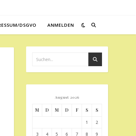
RESSUM/DSGVO
ANMELDEN
August 2026
M
D
M
D
F
S
S
1
2
3
4
5
6
7
8
9